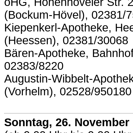
oHG, Hohenhöveler Str.
(Bockum-Hövel), 02381/
Kiepenkerl-Apotheke, H
(Heessen), 02381/30068
Bären-Apotheke, Bahnhof
02383/8220
Augustin-Wibbelt-Apothek
(Vorhelm), 02528/950180
Sonntag, 26. November