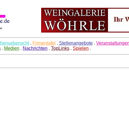
al
henuebersicht
.
Firmentafel
.
Stellenangebote
.
Veranstaltunge
h
.
Medien
.
Nachrichten
.
TopLinks
.
Spielen
.