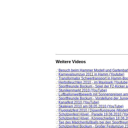
Weitere Videos
.:
Besuch beim Hammer Modell und Gartenbahn
.:
Karnevalsumzug 2011 in Hamm (Youtube)
.:
Transformator Schwertransport in Hamm-Bo
.:
Herbstleuchten 2010 - im Maxipark (Youtube
.:
Sportfreunde Bockum - Spiel der F2-Kicker 
.:
Stunikenmarkt 2010 (YouTube)
.:
Luftballonwettbewerb mit Sonnenpreisen am
.:
Sportfreunde Bockum - Vorstellung der Ju
.:
Kanalfest 2010 (YouTube)
.:
Skatejam 2010 am 08.05.2010 (YouTube)
.:
Flugplatzfest 2010 / Düsenflugzeuge (Model
.:
Schützenfest Hövel - Parade 19.06.2010 (Y
.:
Schützenfest Hövel - Königschießen 18.06.
.:
Tag des Mädchenfußballs bei den Sportfre
.:
Schützenfest Bockum - Großer Festumzug 2